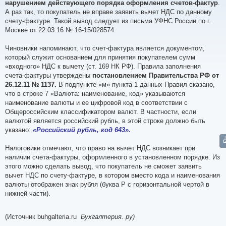
нарушением действующего порядка оформления счетов-фактур
.
А раз так, то покупатель не вправе заявить вычет НДС по данному
счету-фактуре. Такой вывод следует из письма УФНС России по г.
Москве от 22.03.16 № 16-15/028574.
Чиновники напоминают, что счет-фактура является документом,
который служит основанием для принятия покупателем сумм
«входного» НДС к вычету (ст. 169 НК РФ). Правила заполнения
счета-фактуры утверждены
постановлением Правительства РФ от
26.12.11 № 1137.
В подпункте «м» пункта 1 данных Правил сказано,
что в строке 7 «Валюта: наименование, код» указываются
наименование валюты и ее цифровой код в соответствии с
Общероссийским классификатором валют. В частности, если
валютой является российский рубль, в этой строке должно быть
указано:
«Российский рубль, код 643».
Налоговики отмечают, что право на вычет НДС возникает при
наличии счета-фактуры, оформленного в установленном порядке. Из
этого можно сделать вывод, что покупатель не сможет заявить
вычет НДС по счету-фактуре, в котором вместо кода и наименования
валюты отображен знак рубля (буква Р с горизонтальной чертой в
нижней части).
(Источник buhgalteria.ru
Бухгалтерия. ру)